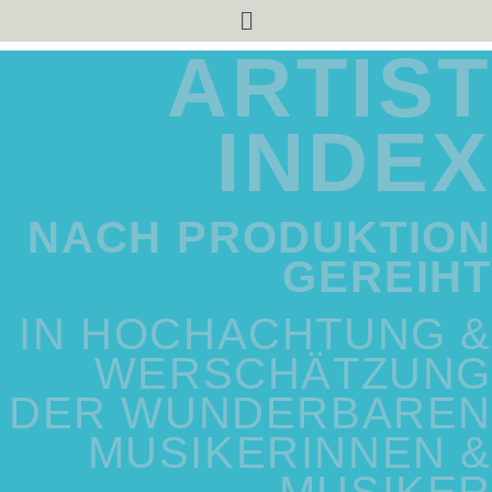
Menü
ARTIST
INDEX
NACH PRODUKTION
GEREIHT
IN HOCHACHTUNG &
WERSCHÄTZUNG
DER WUNDERBAREN
MUSIKERINNEN &